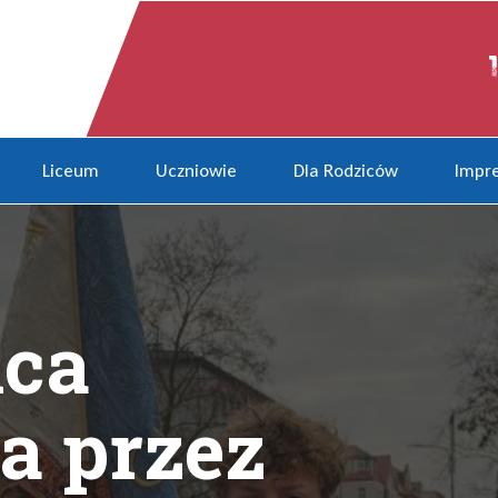
ez Polskę niepodległości
Liceum
Uczniowie
Dla Rodziców
Impre
ica
a przez