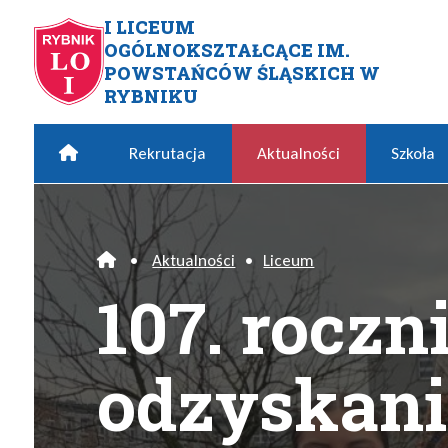
Przejdź do menu głównego
Przejdź do menu dodatkowego
Przejdź do treści
Mapa serwisu
I LICEUM
OGÓLNOKSZTAŁCĄCE IM.
107. rocznica odzyskania prz
POWSTAŃCÓW ŚLĄSKICH W
RYBNIKU
Home
Rekrutacja
Aktualności
Szkoła
•
Aktualności
•
Liceum
Home
107. roczn
odzyskani