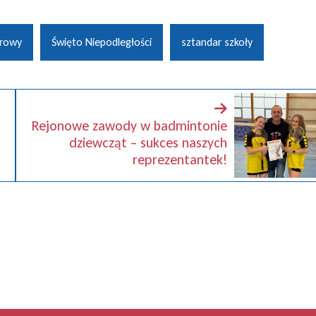
arowy
Święto Niepodległości
sztandar szkoły
Rejonowe zawody w badmintonie
dziewcząt – sukces naszych
reprezentantek!