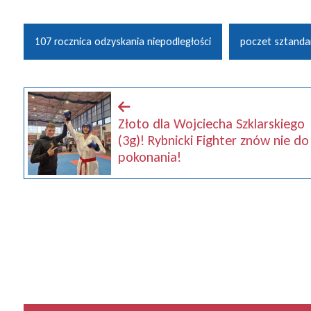
107 rocznica odzyskania niepodległości
poczet sztand
Złoto dla Wojciecha Szklarskiego
(3g)! Rybnicki Fighter znów nie do
pokonania!