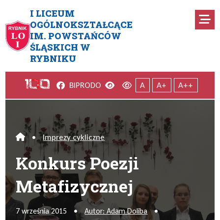
Przejdź do menu głównego
Przejdź do menu dodatkowego
Przejdź do treści
Mapa serwisu
I LICEUM
Ro
OGÓLNOKSZTAŁCĄCE
IM. POWSTAŃCÓW
Konkurs Poezji Metafizycznej
ŚLĄSKICH W
RYBNIKU
Facebook
Wersja kontrastowa
Wersja domyślna
BIP
RODO
A
A+
A++
•
Imprezy cykliczne
Home
Konkurs Poezji
Metafizycznej
7 września 2015
•
Autor: Adam Doliba
•