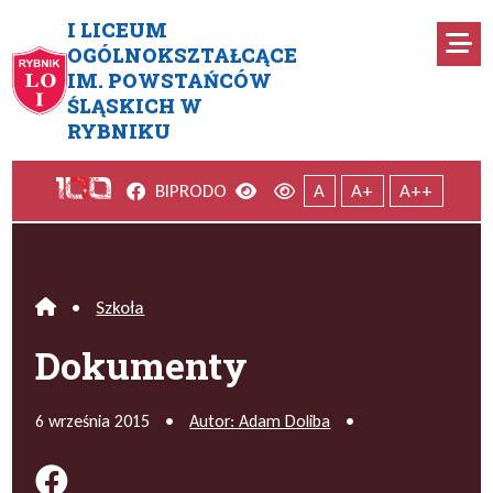
Przejdź do menu głównego
Przejdź do menu dodatkowego
Przejdź do treści
Mapa serwisu
I LICEUM
Ro
OGÓLNOKSZTAŁCĄCE
IM. POWSTAŃCÓW
Dokumenty
ŚLĄSKICH W
RYBNIKU
Facebook
Wersja kontrastowa
Wersja domyślna
BIP
RODO
A
A+
A++
•
Szkoła
Home
Dokumenty
6 września 2015
•
Autor: Adam Doliba
•
Podziel się na FB