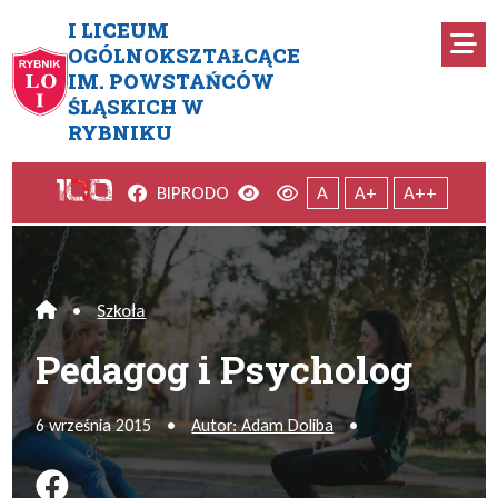
Przejdź do menu głównego
Przejdź do menu dodatkowego
Przejdź do treści
Mapa serwisu
I LICEUM
Ro
OGÓLNOKSZTAŁCĄCE
IM. POWSTAŃCÓW
Pedagog i Psycholog
ŚLĄSKICH W
RYBNIKU
Facebook
Wersja kontrastowa
Wersja domyślna
BIP
RODO
A
A+
A++
•
Szkoła
Home
Pedagog i Psycholog
6 września 2015
•
Autor: Adam Doliba
•
Podziel się na FB