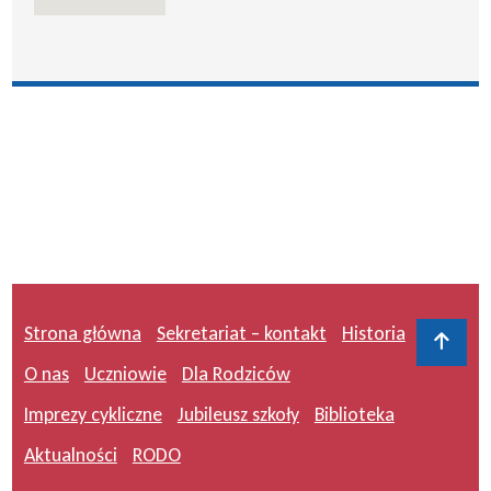
Strona główna
Sekretariat – kontakt
Historia
Do 
O nas
Uczniowie
Dla Rodziców
Imprezy cykliczne
Jubileusz szkoły
Biblioteka
Aktualności
RODO