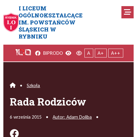
Przejdź do menu głównego
Przejdź do menu dodatkowego
Przejdź do treści
Mapa serwisu
I LICEUM
Ro
OGÓLNOKSZTAŁCĄCE
IM. POWSTAŃCÓW
Rada Rodziców
ŚLĄSKICH W
RYBNIKU
Facebook
Wersja kontrastowa
Wersja domyślna
BIP
RODO
A
A+
A++
•
Szkoła
Home
Rada Rodziców
6 września 2015
•
Autor: Adam Doliba
•
Podziel się na FB