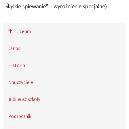
„Śląskie śpiewanie” – wyróżnienie specjalne).
Wyżej
Liceum
O nas
Historia
Nauczyciele
Jubileusz szkoły
Podręczniki