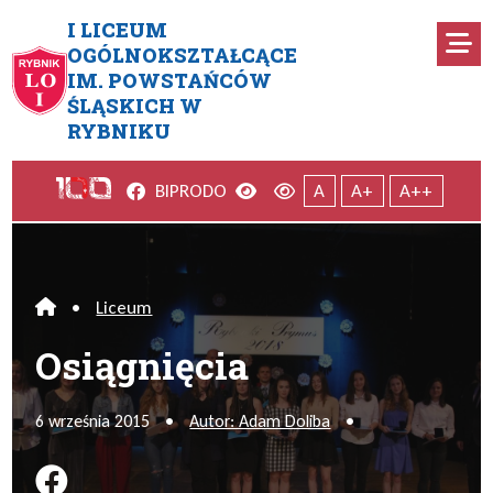
Przejdź do menu głównego
Przejdź do menu dodatkowego
Przejdź do treści
Mapa serwisu
I LICEUM
Ro
OGÓLNOKSZTAŁCĄCE
IM. POWSTAŃCÓW
Osiągnięcia
ŚLĄSKICH W
RYBNIKU
Facebook
Wersja kontrastowa
Wersja domyślna
BIP
RODO
A
A+
A++
•
Liceum
Home
Osiągnięcia
6 września 2015
•
Autor: Adam Doliba
•
Podziel się na FB