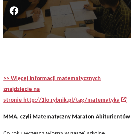
Podziel się na FB
>> Więcej informacji matematycznych
znajdziecie na
stronie http://1lo.rybnik.pl/tag/matematyka
MMA, czyli Matematyczny Maraton Abiturientów
Co roku wczesną wiosną w naszej szkolne