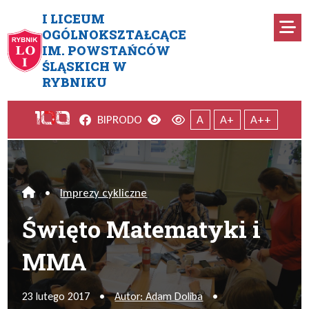
Przejdź do menu głównego
Przejdź do menu dodatkowego
Przejdź do treści
Mapa serwisu
I LICEUM
Ro
OGÓLNOKSZTAŁCĄCE
IM. POWSTAŃCÓW
Święto Matematyki i MMA
ŚLĄSKICH W
RYBNIKU
Facebook
Wersja kontrastowa
Wersja domyślna
BIP
RODO
A
A+
A++
•
Imprezy cykliczne
Home
Święto Matematyki i
MMA
23 lutego 2017
•
Autor: Adam Doliba
•