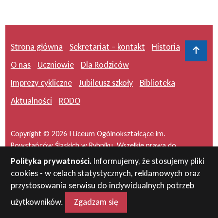
Strona główna
Sekretariat – kontakt
Historia
Do 
O nas
Uczniowie
Dla Rodziców
Imprezy cykliczne
Jubileusz szkoły
Biblioteka
Aktualności
RODO
Copyright © 2026 I Liceum Ogólnokształcące im.
Powstańców Śląskich w Rybniku. Wszelkie prawa do
serwisu zastrzeżone.
Polityka prywatności.
Informujemy, że stosujemy pliki
cookies - w celach statystycznych, reklamowych oraz
Projekt i wykonanie:
masideas.pl
przystosowania serwisu do indywidualnych potrzeb
użytkowników.
Zgadzam się