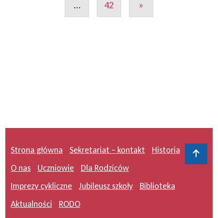
...
42
»
Strona główna
Sekretariat – kontakt
Historia
Do 
O nas
Uczniowie
Dla Rodziców
Imprezy cykliczne
Jubileusz szkoły
Biblioteka
Aktualności
RODO