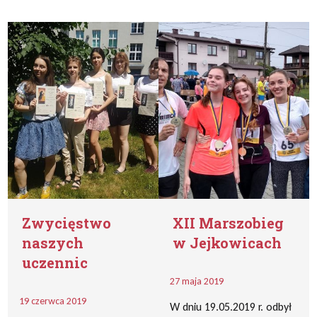
Zwycięstwo
XII Marszobieg
naszych
w Jejkowicach
uczennic
27 maja 2019
19 czerwca 2019
W dniu 19.05.2019 r. odbył