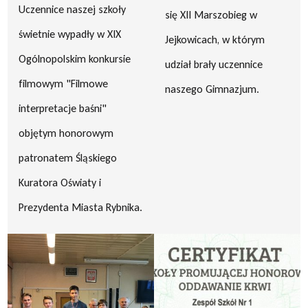
Uczennice naszej szkoły
się XII Marszobieg w
świetnie wypadły w XIX
Jejkowicach, w którym
Ogólnopolskim konkursie
udział brały uczennice
filmowym "Filmowe
naszego Gimnazjum.
interpretacje baśni"
objętym honorowym
patronatem Śląskiego
Kuratora Oświaty i
Prezydenta Miasta Rybnika.