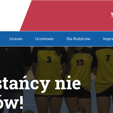
eńców!
Liceum
Uczniowie
Dla Rodziców
Impre
stańcy nie
ów!