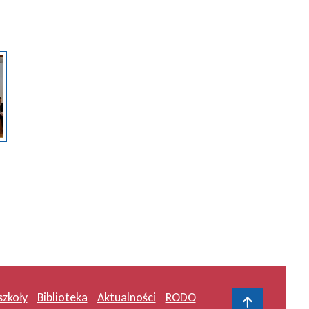
szkoły
Biblioteka
Aktualności
RODO
Do gór