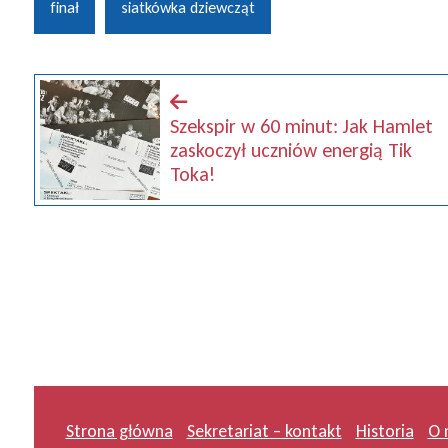
finał
siatkówka dziewcząt
Szekspir w 60 minut: Jak Hamlet
zaskoczył uczniów energią Tik
Toka!
Strona główna
Sekretariat – kontakt
Historia
O 