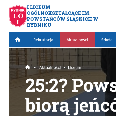
Przejdź do menu głównego
Przejdź do menu dodatkowego
Przejdź do treści
Mapa serwisu
I LICEUM
OGÓLNOKSZTAŁCĄCE IM.
25:2? Powstańcy nie biorą j
POWSTAŃCÓW ŚLĄSKICH W
RYBNIKU
Home
Rekrutacja
Aktualności
Szkoła
•
Aktualności
•
Liceum
Home
25:2? Pow
biorą jeńc