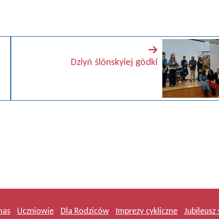
Dziyń ślōnskyiej gōdki
nas
Uczniowie
Dla Rodziców
Imprezy cykliczne
Jubileusz 