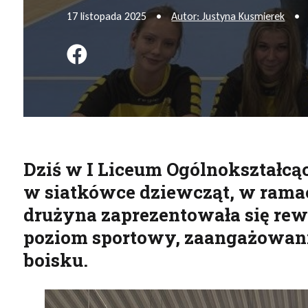
17 listopada 2025
•
Autor: Justyna Kusmierek
•
Podziel się na FB
Dziś w I Liceum Ogólnokształcą
w siatkówce dziewcząt, w ramac
drużyna zaprezentowała się rew
poziom sportowy, zaangażowani
boisku.