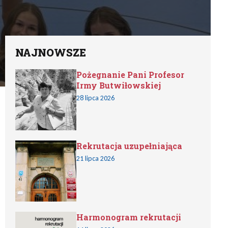
NAJNOWSZE
Pożegnanie Pani Profesor
Irmy Butwiłowskiej
28 lipca 2026
Rekrutacja uzupełniająca
21 lipca 2026
Harmonogram rekrutacji