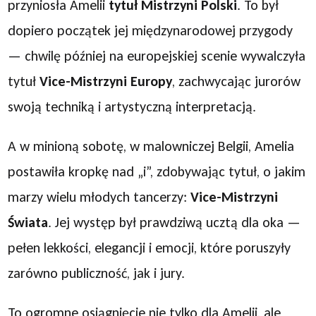
przyniosła Amelii
tytuł Mistrzyni Polski
. To był
dopiero początek jej międzynarodowej przygody
— chwilę później na europejskiej scenie wywalczyła
tytuł
Vice-Mistrzyni Europy
, zachwycając jurorów
swoją techniką i artystyczną interpretacją.
A w minioną sobotę, w malowniczej Belgii, Amelia
postawiła kropkę nad „i”, zdobywając tytuł, o jakim
marzy wielu młodych tancerzy:
Vice-Mistrzyni
Świata
. Jej występ był prawdziwą ucztą dla oka —
pełen lekkości, elegancji i emocji, które poruszyły
zarówno publiczność, jak i jury.
To ogromne osiągnięcie nie tylko dla Amelii, ale