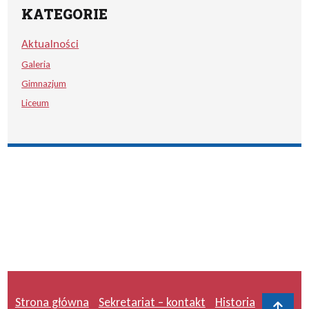
KATEGORIE
Aktualności
Galeria
Gimnazjum
Liceum
Strona główna
Sekretariat – kontakt
Historia
Do 