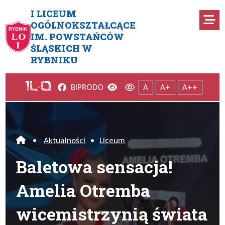
Przejdź do menu głównego
Przejdź do menu dodatkowego
Przejdź do treści
Mapa serwisu
I LICEUM
Ro
OGÓLNOKSZTAŁCĄCE
IM. POWSTAŃCÓW
Baletowa sensacja! Amelia Ot
ŚLĄSKICH W
RYBNIKU
Facebook
Wersja kontrastowa
Wersja domyślna
BIP
RODO
A
A+
A++
•
Aktualności
•
Liceum
Home
Baletowa sensacja!
Amelia Otremba
wicemistrzynią świata