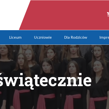
Liceum
Uczniowie
Dla Rodziców
Impre
świątecznie
kuj