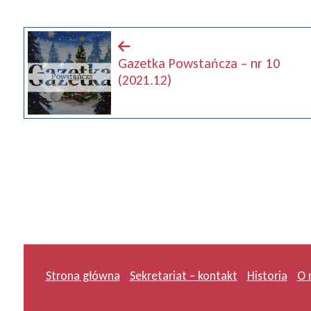
Gazetka Powstańcza – nr 10
(2021.12)
Strona główna
Sekretariat – kontakt
Historia
O 