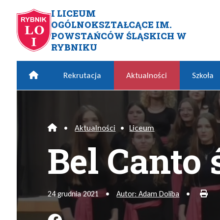
Przejdź do menu głównego
Przejdź do menu dodatkowego
Przejdź do treści
Mapa serwisu
I LICEUM
OGÓLNOKSZTAŁCĄCE IM.
Bel Canto świątecznie
POWSTAŃCÓW ŚLĄSKICH W
RYBNIKU
Home
Rekrutacja
Aktualności
Szkoła
•
Aktualności
•
Liceum
Home
Bel Canto 
Dru
24 grudnia 2021
•
Autor: Adam Doliba
•