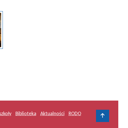
szkoły
Biblioteka
Aktualności
RODO
Do gór