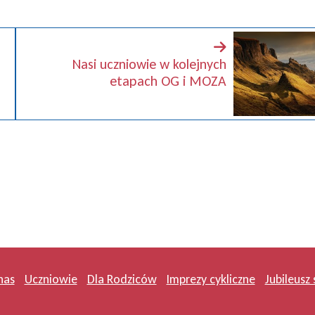
Nasi uczniowie w kolejnych
etapach OG i MOZA
nas
Uczniowie
Dla Rodziców
Imprezy cykliczne
Jubileusz 