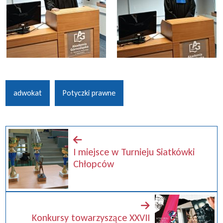
adwokat
Potyczki prawne
I miejsce w Turnieju Siatkówki
Chłopców
Konkursy towarzyszące XXVII