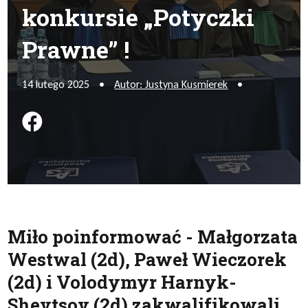
konkursie „Potyczki
Prawne” !
14 lutego 2025
•
Autor: Justyna Kusmierek
•
Podziel się na FB
Miło poinformować - Małgorzata
Westwal (2d), Paweł Wieczorek
(2d) i Volodymyr Harnyk-
Shevtsov (2d) zakwalifikowali