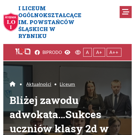
Przejdź do menu głównego
Przejdź do menu dodatkowego
Przejdź do treści
Mapa serwisu
I LICEUM
Ro
OGÓLNOKSZTAŁCĄCE
IM. POWSTAŃCÓW
Bliżej zawodu adwokata…Sukc
ŚLĄSKICH W
RYBNIKU
Facebook
Wersja kontrastowa
Wersja domyślna
BIP
RODO
A
A+
A++
•
Aktualności
•
Liceum
Home
Bliżej zawodu
adwokata…Sukces
uczniów klasy 2d w