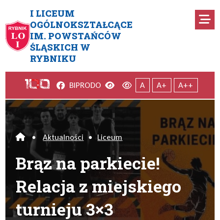
Przejdź do menu głównego
Przejdź do menu dodatkowego
Przejdź do treści
Mapa serwisu
I LICEUM
Ro
OGÓLNOKSZTAŁCĄCE
IM. POWSTAŃCÓW
Brąz na parkiecie! Relacja z m
ŚLĄSKICH W
RYBNIKU
Facebook
Wersja kontrastowa
Wersja domyślna
BIP
RODO
A
A+
A++
•
Aktualności
•
Liceum
Home
Brąz na parkiecie!
Relacja z miejskiego
turnieju 3×3