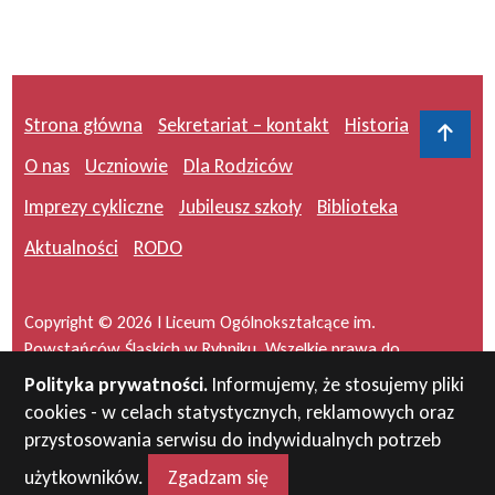
Strona główna
Sekretariat – kontakt
Historia
Do 
O nas
Uczniowie
Dla Rodziców
Imprezy cykliczne
Jubileusz szkoły
Biblioteka
Aktualności
RODO
Copyright © 2026 I Liceum Ogólnokształcące im.
Powstańców Śląskich w Rybniku. Wszelkie prawa do
serwisu zastrzeżone.
Polityka prywatności.
Informujemy, że stosujemy pliki
cookies - w celach statystycznych, reklamowych oraz
Projekt i wykonanie:
masideas.pl
przystosowania serwisu do indywidualnych potrzeb
użytkowników.
Zgadzam się