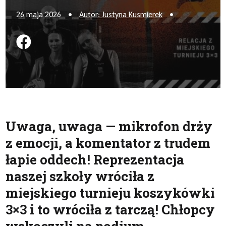
26 maja 2026
•
Autor: Justyna Kusmierek
•
Podziel się na FB
Uwaga, uwaga — mikrofon drży
z emocji, a komentator z trudem
łapie oddech! Reprezentacja
naszej szkoły wróciła z
miejskiego turnieju koszykówki
3×3 i to wróciła z tarczą! Chłopcy