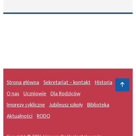
Strona główna
Sekretariat – kontakt
Historia
Do 
O nas
Uczniowie
Dla Rodziców
Imprezy cykliczne
Jubileusz szkoły
Biblioteka
Aktualności
RODO