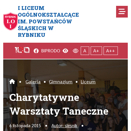
Przejdź do menu głównego
Przejdź do menu dodatkowego
Przejdź do treści
Mapa serwisu
I LICEUM
Ro
OGÓLNOKSZTAŁCĄCE
IM. POWSTAŃCÓW
Charytatywne Warsztaty Tan
ŚLĄSKICH W
RYBNIKU
Facebook
Wersja kontrastowa
Wersja domyślna
BIP
RODO
A
A+
A++
•
Galeria
•
Gimnazjum
•
Liceum
Home
Charytatywne
Warsztaty Taneczne
6 listopada 2015
•
Autor: slesnik
•