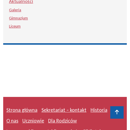
Aktualności
Galeria
Gimnazjum
Liceum
Strona główna
Sekretariat – kontakt
Historia
Do 
O nas
Uczniowie
Dla Rodziców