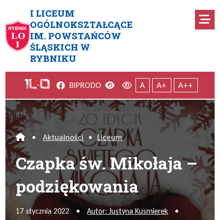
Przejdź do menu głównego
Przejdź do menu dodatkowego
Przejdź do treści
Mapa serwisu
I LICEUM
Ro
OGÓLNOKSZTAŁCĄCE
IM. POWSTAŃCÓW
Czapka św. Mikołaja – podzi
ŚLĄSKICH W
RYBNIKU
Facebook
Wersja kontrastowa
Wersja domyślna
BIP
RODO
A
A+
A++
•
Aktualności
•
Liceum
Home
Czapka św. Mikołaja –
podziękowania
17 stycznia 2022
•
Autor: Justyna Kusmierek
•