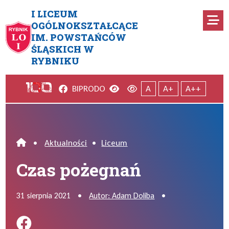
Przejdź do menu głównego
Przejdź do menu dodatkowego
Przejdź do treści
Mapa serwisu
I LICEUM
Ro
OGÓLNOKSZTAŁCĄCE
IM. POWSTAŃCÓW
Czas pożegnań
ŚLĄSKICH W
RYBNIKU
Facebook
Wersja kontrastowa
Wersja domyślna
BIP
RODO
A
A+
A++
•
Aktualności
•
Liceum
Home
Czas pożegnań
31 sierpnia 2021
•
Autor: Adam Doliba
•
Podziel się na FB