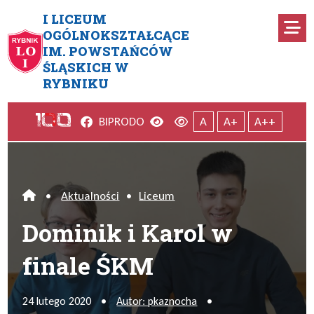
Przejdź do menu głównego
Przejdź do menu dodatkowego
Przejdź do treści
Mapa serwisu
I LICEUM
Ro
OGÓLNOKSZTAŁCĄCE
IM. POWSTAŃCÓW
Dominik i Karol w finale ŚKM
ŚLĄSKICH W
RYBNIKU
Facebook
Wersja kontrastowa
Wersja domyślna
BIP
RODO
A
A+
A++
•
Aktualności
•
Liceum
Home
Dominik i Karol w
finale ŚKM
24 lutego 2020
•
Autor: pkaznocha
•