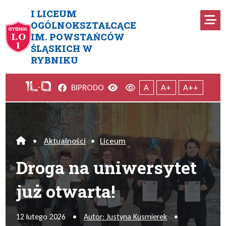
Przejdź do menu głównego
Przejdź do menu dodatkowego
Przejdź do treści
Mapa serwisu
I LICEUM
Ro
OGÓLNOKSZTAŁCĄCE
IM. POWSTAŃCÓW
Droga na uniwersytet już otwa
ŚLĄSKICH W
RYBNIKU
Facebook
Wersja kontrastowa
Wersja domyślna
BIP
RODO
A
A+
A++
•
Aktualności
•
Liceum
Home
Droga na uniwersytet
już otwarta!
12 lutego 2026
•
Autor: Justyna Kusmierek
•