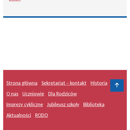
Strona główna
Sekretariat – kontakt
Historia
Do 
O nas
Uczniowie
Dla Rodziców
Imprezy cykliczne
Jubileusz szkoły
Biblioteka
Aktualności
RODO