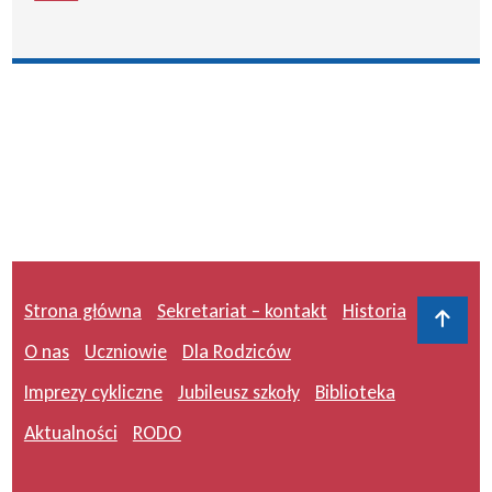
Strona główna
Sekretariat – kontakt
Historia
Do 
O nas
Uczniowie
Dla Rodziców
Imprezy cykliczne
Jubileusz szkoły
Biblioteka
Aktualności
RODO