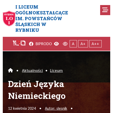
Przejdź do menu głównego
Przejdź do menu dodatkowego
Przejdź do treści
Mapa serwisu
I LICEUM
Ro
OGÓLNOKSZTAŁCĄCE
IM. POWSTAŃCÓW
Dzień Języka Niemieckiego
ŚLĄSKICH W
RYBNIKU
Facebook
Wersja kontrastowa
Wersja domyślna
BIP
RODO
A
A+
A++
•
Aktualności
•
Liceum
Home
Dzień Języka
Niemieckiego
12 kwietnia 2024
•
Autor: slesnik
•