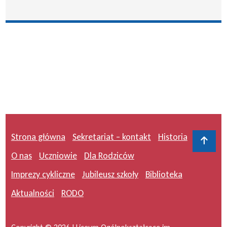
Strona główna
Sekretariat – kontakt
Historia
Do 
O nas
Uczniowie
Dla Rodziców
Imprezy cykliczne
Jubileusz szkoły
Biblioteka
Aktualności
RODO