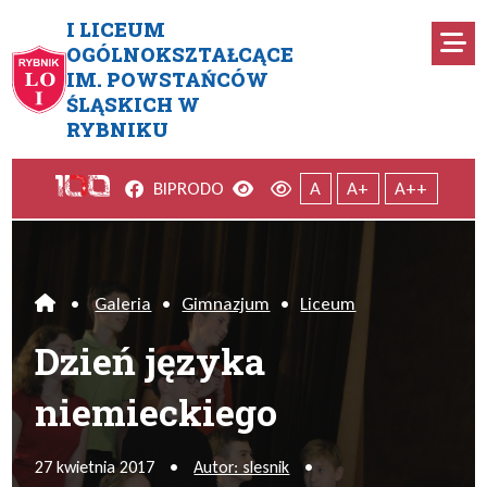
Przejdź do menu głównego
Przejdź do menu dodatkowego
Przejdź do treści
Mapa serwisu
I LICEUM
Ro
OGÓLNOKSZTAŁCĄCE
IM. POWSTAŃCÓW
Dzień języka niemieckiego
ŚLĄSKICH W
RYBNIKU
Facebook
Wersja kontrastowa
Wersja domyślna
BIP
RODO
A
A+
A++
•
Galeria
•
Gimnazjum
•
Liceum
Home
Dzień języka
niemieckiego
27 kwietnia 2017
•
Autor: slesnik
•