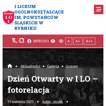
Przejdź do menu głównego
Przejdź do menu dodatkowego
Przejdź do treści
Mapa serwisu
I LICEUM
Ro
OGÓLNOKSZTAŁCĄCE
IM. POWSTAŃCÓW
Dzień Otwarty w I LO – fotorel
ŚLĄSKICH W
RYBNIKU
Facebook
Wersja kontrastowa
Wersja domyślna
BIP
RODO
A
A+
A++
•
Aktualności
•
Galeria
•
Liceum
Home
Dzień Otwarty w I LO –
fotorelacja
25 kwietnia 2025
•
Autor: slesnik
•