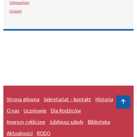
Gimnazjum
Liceum
Strona główna
Sekretariat – kontakt
Historia
Do 
O nas
Uczniowie
Dla Rodziców
Imprezy cykliczne
Jubileusz szkoły
Biblioteka
Aktualności
RODO