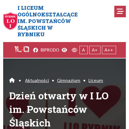
Przejdź do menu głównego
Przejdź do menu dodatkowego
Przejdź do treści
Mapa serwisu
I LICEUM
Ro
OGÓLNOKSZTAŁCĄCE
IM. POWSTAŃCÓW
Dzień otwarty w I LO im. Pow
ŚLĄSKICH W
RYBNIKU
Facebook
Wersja kontrastowa
Wersja domyślna
BIP
RODO
A
A+
A++
•
Aktualności
•
Gimnazjum
•
Liceum
Home
Dzień otwarty w I LO
im. Powstańców
Śląskich