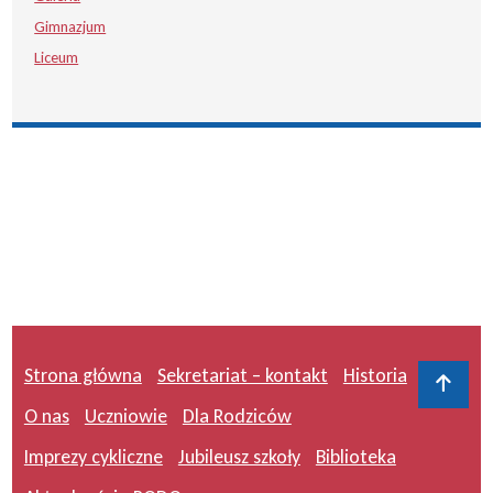
Gimnazjum
Liceum
Strona główna
Sekretariat – kontakt
Historia
Do 
O nas
Uczniowie
Dla Rodziców
Imprezy cykliczne
Jubileusz szkoły
Biblioteka