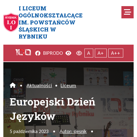
Przejdź do menu głównego
Przejdź do menu dodatkowego
Przejdź do treści
Mapa serwisu
I LICEUM
Ro
OGÓLNOKSZTAŁCĄCE
IM. POWSTAŃCÓW
Europejski Dzień Języków
ŚLĄSKICH W
RYBNIKU
Facebook
Wersja kontrastowa
Wersja domyślna
BIP
RODO
A
A+
A++
•
Aktualności
•
Liceum
Home
Europejski Dzień
Języków
5 października 2023
•
Autor: slesnik
•