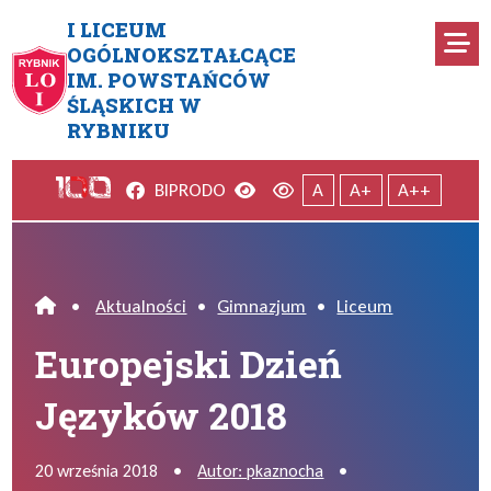
Przejdź do menu głównego
Przejdź do menu dodatkowego
Przejdź do treści
Mapa serwisu
I LICEUM
Ro
OGÓLNOKSZTAŁCĄCE
IM. POWSTAŃCÓW
Europejski Dzień Języków 20
ŚLĄSKICH W
RYBNIKU
Facebook
Wersja kontrastowa
Wersja domyślna
BIP
RODO
A
A+
A++
•
Aktualności
•
Gimnazjum
•
Liceum
Home
Europejski Dzień
Języków 2018
20 września 2018
•
Autor: pkaznocha
•