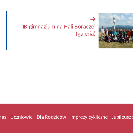
IB gimnazjum na Hali Boraczej
(galeria)
nas
Uczniowie
Dla Rodziców
Imprezy cykliczne
Jubileusz 