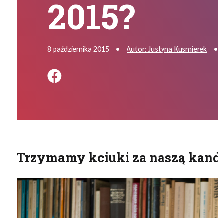
2015?
8 października 2015
•
Autor: Justyna Kusmierek
•
Podziel się na FB
Trzymamy kciuki za naszą kand