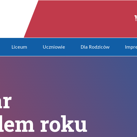
ku 2015?
Liceum
Uczniowie
Dla Rodziców
Impre
ar
lem roku