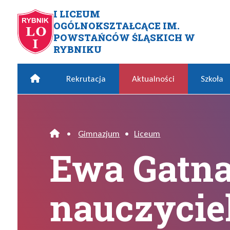
Przejdź do menu głównego
Przejdź do menu dodatkowego
Przejdź do treści
Mapa serwisu
I LICEUM
OGÓLNOKSZTAŁCĄCE IM.
Ewa Gatnar nauczycielem ro
POWSTAŃCÓW ŚLĄSKICH W
RYBNIKU
Home
Rekrutacja
Aktualności
Szkoła
•
Gimnazjum
•
Liceum
Home
Ewa Gatn
nauczycie