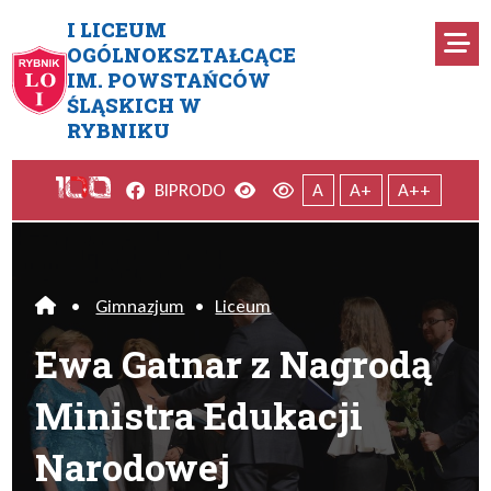
Przejdź do menu głównego
Przejdź do menu dodatkowego
Przejdź do treści
Mapa serwisu
I LICEUM
Ro
OGÓLNOKSZTAŁCĄCE
IM. POWSTAŃCÓW
Ewa Gatnar z Nagrodą Minist
ŚLĄSKICH W
RYBNIKU
Facebook
Wersja kontrastowa
Wersja domyślna
BIP
RODO
A
A+
A++
•
Gimnazjum
•
Liceum
Home
Ewa Gatnar z Nagrodą
Ministra Edukacji
Narodowej