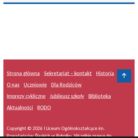
Strona główna
Sekretariat – kontakt
Historia
Do 
O nas
Uczniowie
Dla Rodziców
Imprezy cykliczne
Jubileusz szkoły
Biblioteka
Aktualności
RODO
Copyright © 2026 I Liceum Ogólnokształcące im.
Powstańców Śląskich w Rybniku. Wszelkie prawa do