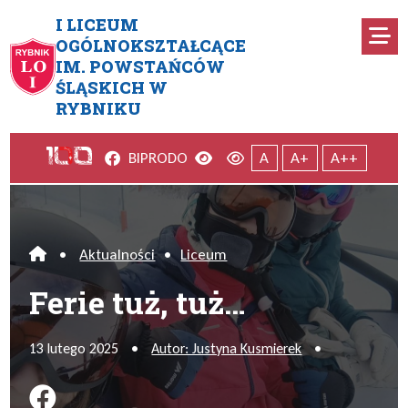
Przejdź do menu głównego
Przejdź do menu dodatkowego
Przejdź do treści
Mapa serwisu
I LICEUM
Ro
OGÓLNOKSZTAŁCĄCE
IM. POWSTAŃCÓW
Ferie tuż, tuż…
ŚLĄSKICH W
RYBNIKU
Facebook
Wersja kontrastowa
Wersja domyślna
BIP
RODO
A
A+
A++
•
Aktualności
•
Liceum
Home
Ferie tuż, tuż…
13 lutego 2025
•
Autor: Justyna Kusmierek
•
Podziel się na FB