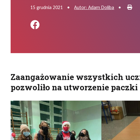
Dru
15 grudnia 2021
•
Autor: Adam Doliba
•
Podziel się na FB
Zaangażowanie wszystkich uczni
pozwoliło na utworzenie paczki o