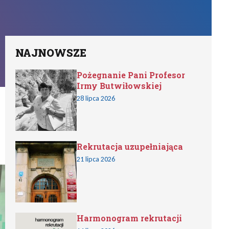
NAJNOWSZE
Pożegnanie Pani Profesor
Irmy Butwiłowskiej
28 lipca 2026
Rekrutacja uzupełniająca
21 lipca 2026
Harmonogram rekrutacji