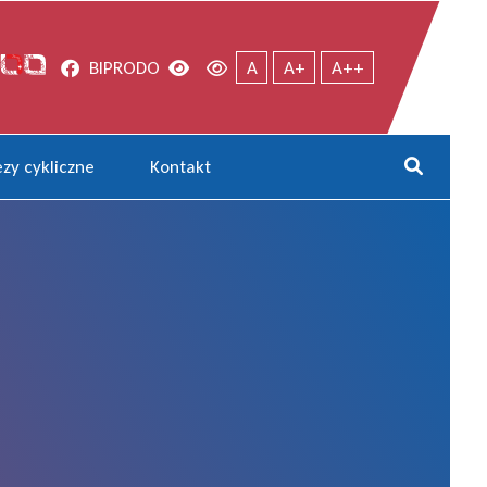
Facebook
Wersja kontrastowa
Wersja domyślna
BIP
RODO
A
A+
A++
zy cykliczne
Kontakt
Rozwi