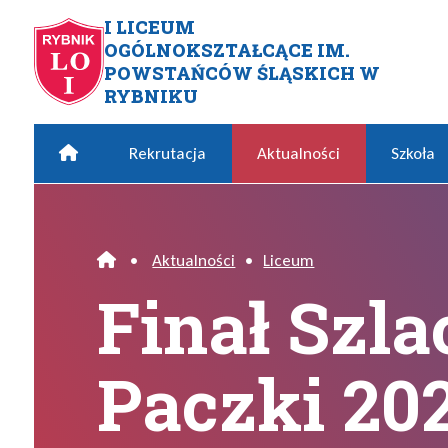
Przejdź do menu głównego
Przejdź do menu dodatkowego
Przejdź do treści
Mapa serwisu
I LICEUM
OGÓLNOKSZTAŁCĄCE IM.
Finał Szlachetnej Paczki 202
POWSTAŃCÓW ŚLĄSKICH W
RYBNIKU
Home
Rekrutacja
Aktualności
Szkoła
•
Aktualności
•
Liceum
Home
Finał Szla
Paczki 20