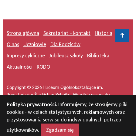
Strona główna
Sekretariat – kontakt
Historia
Do 
O nas
Uczniowie
Dla Rodziców
Imprezy cykliczne
Jubileusz szkoły
Biblioteka
Aktualności
RODO
Copyright © 2026 I Liceum Ogólnokształcące im.
Powstańców Śląskich w Rybniku. Wszelkie prawa do
serwisu zastrzeżone.
Polityka prywatności.
Informujemy, że stosujemy pliki
cookies - w celach statystycznych, reklamowych oraz
Projekt i wykonanie:
masideas.pl
przystosowania serwisu do indywidualnych potrzeb
użytkowników.
Zgadzam się