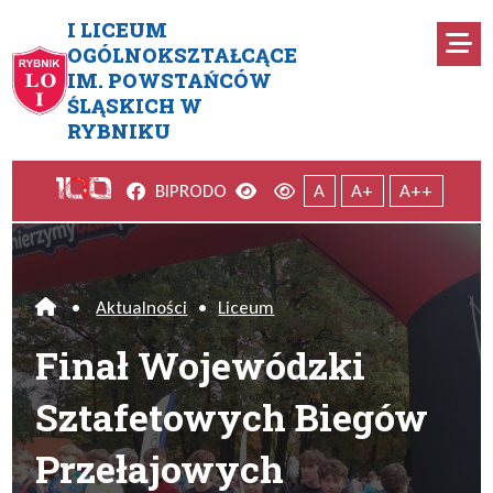
Przejdź do menu głównego
Przejdź do menu dodatkowego
Przejdź do treści
Mapa serwisu
I LICEUM
Ro
OGÓLNOKSZTAŁCĄCE
IM. POWSTAŃCÓW
Finał Wojewódzki Sztafetow
ŚLĄSKICH W
RYBNIKU
Facebook
Wersja kontrastowa
Wersja domyślna
BIP
RODO
A
A+
A++
•
Aktualności
•
Liceum
Home
Finał Wojewódzki
Sztafetowych Biegów
Przełajowych