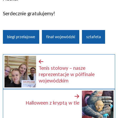
Serdecznie gratulujemy!
biegi przełajowe
finał wojewódzki
sztafeta
Tenis stołowy – nasze
reprezentacje w półfinale
wojewódzkim
Halloween z kryptą w tle