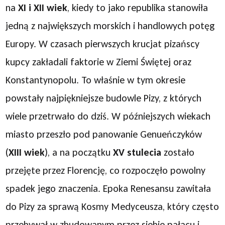
na
XI i XII wiek
, kiedy to jako republika stanowiła
jedną z największych morskich i handlowych potęg
Europy. W czasach pierwszych krucjat pizańscy
kupcy zakładali faktorie w Ziemi Świętej oraz
Konstantynopolu. To właśnie w tym okresie
powstały najpiękniejsze budowle Pizy, z których
wiele przetrwało do dziś. W późniejszych wiekach
miasto przeszło pod panowanie Genueńczyków
(
XIII wiek
), a na początku
XV stulecia
zostało
przejęte przez Florencję, co rozpoczęło powolny
spadek jego znaczenia. Epoka Renesansu zawitała
do Pizy za sprawą Kosmy Medyceusza, który często
przebywał w zbudowanym przez siebie pałacu i