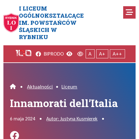
Przejdź do menu głównego
Przejdź do menu dodatkowego
Przejdź do treści
Mapa serwisu
I LICEUM
Ro
OGÓLNOKSZTAŁCĄCE
IM. POWSTAŃCÓW
Innamorati dell’Italia
ŚLĄSKICH W
RYBNIKU
Facebook
Wersja kontrastowa
Wersja domyślna
BIP
RODO
A
A+
A++
•
Aktualności
•
Liceum
Home
Innamorati dell’Italia
6 maja 2024
•
Autor: Justyna Kusmierek
•
Podziel się na FB