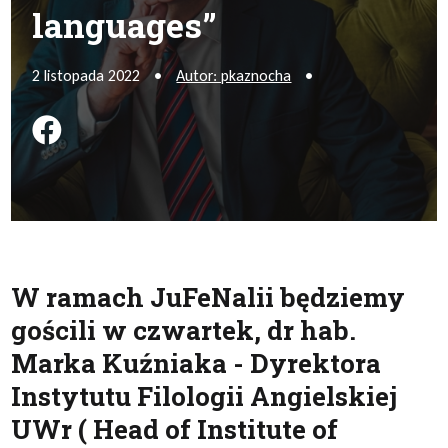
languages”
2 listopada 2022
•
Autor: pkaznocha
•
Podziel się na FB
W ramach JuFeNalii będziemy
gościli w czwartek, dr hab.
Marka Kuźniaka - Dyrektora
Instytutu Filologii Angielskiej
UWr ( Head of Institute of