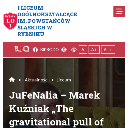
Przejdź do menu głównego
Przejdź do menu dodatkowego
Przejdź do treści
Mapa serwisu
I LICEUM
Ro
OGÓLNOKSZTAŁCĄCE
IM. POWSTAŃCÓW
JuFeNalia – Marek Kuźniak „Th
ŚLĄSKICH W
RYBNIKU
Facebook
Wersja kontrastowa
Wersja domyślna
BIP
RODO
A
A+
A++
•
Aktualności
•
Liceum
Home
JuFeNalia – Marek
Kuźniak „The
gravitational pull of