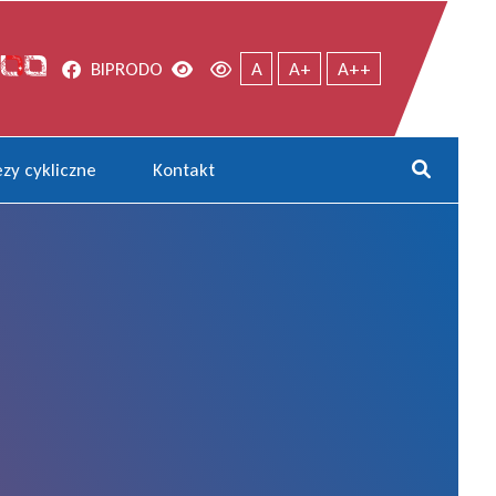
Facebook
Wersja kontrastowa
Wersja domyślna
BIP
RODO
A
A+
A++
zy cykliczne
Kontakt
Rozwi