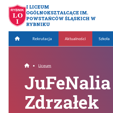
Przejdź do menu głównego
Przejdź do menu dodatkowego
Przejdź do treści
Mapa serwisu
I LICEUM
OGÓLNOKSZTAŁCĄCE IM.
JuFeNalia ? Rafał Zdrzałek
POWSTAŃCÓW ŚLĄSKICH W
RYBNIKU
Home
Rekrutacja
Aktualności
Szkoła
•
Liceum
Home
JuFeNalia 
Zdrzałek