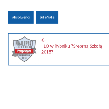
absolwenci
JuFeNalia
I LO w Rybniku ?Srebrną Szkołą
2018?