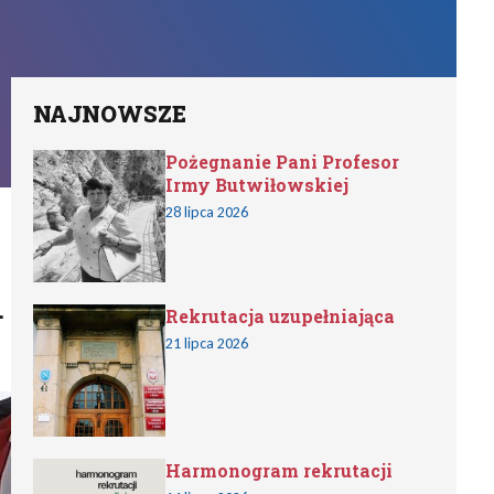
NAJNOWSZE
Pożegnanie Pani Profesor
Irmy Butwiłowskiej
28 lipca 2026
.
Rekrutacja uzupełniająca
21 lipca 2026
Harmonogram rekrutacji