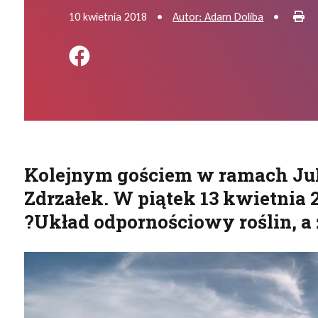
Dr
10 kwietnia 2018
•
Autor: Adam Doliba
•
Podziel się na FB
Kolejnym gościem w ramach JuF
Zdrzałek. W piątek 13 kwietnia 
?Układ odpornościowy roślin, a 