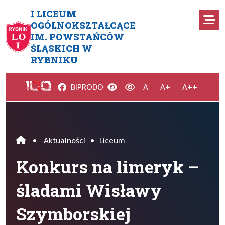
Przejdź do menu głównego
Przejdź do menu dodatkowego
Przejdź do treści
Mapa serwisu
I LICEUM
Ro
OGÓLNOKSZTAŁCĄCE
IM. POWSTAŃCÓW
Konkurs na limeryk – śladam
ŚLĄSKICH W
RYBNIKU
Facebook
Wersja kontrastowa
Wersja domyślna
BIP
RODO
A
A+
A++
•
Aktualności
•
Liceum
Home
Konkurs na limeryk –
śladami Wisławy
Szymborskiej