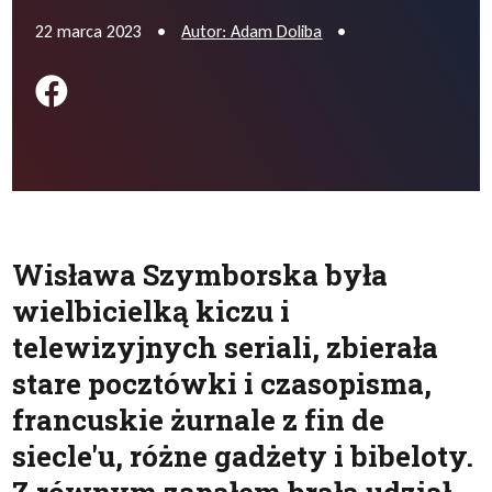
22 marca 2023
•
Autor: Adam Doliba
•
Podziel się na FB
Wisława Szymborska była
wielbicielką kiczu i
telewizyjnych seriali, zbierała
stare pocztówki i czasopisma,
francuskie żurnale z fin de
siecle'u, różne gadżety i bibeloty.