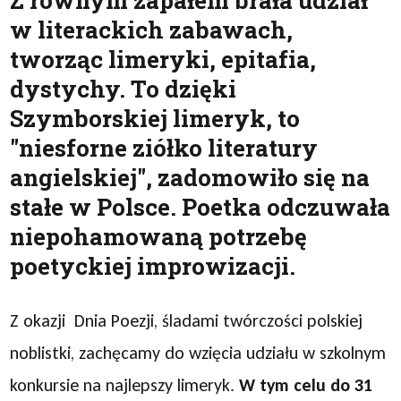
Z równym zapałem brała udział
w literackich zabawach,
tworząc limeryki, epitafia,
dystychy. To dzięki
Szymborskiej limeryk, to
"niesforne ziółko literatury
angielskiej", zadomowiło się na
stałe w Polsce. Poetka odczuwała
niepohamowaną potrzebę
poetyckiej improwizacji.
Z okazji Dnia Poezji, śladami twórczości polskiej
noblistki, zachęcamy do wzięcia udziału w szkolnym
konkursie na najlepszy limeryk.
W tym celu do 31