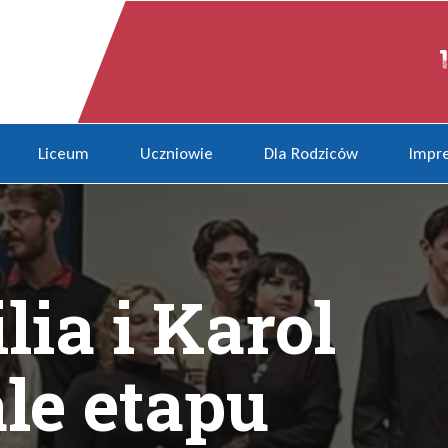
w finale etapu regionalnego ko
Liceum
Uczniowie
Dla Rodziców
Impre
lia i Karol
ale etapu