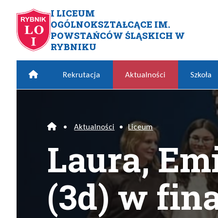
Przejdź do menu głównego
Przejdź do menu dodatkowego
Przejdź do treści
Mapa serwisu
I LICEUM
OGÓLNOKSZTAŁCĄCE IM.
Laura, Emilia i Karol (3d) 
POWSTAŃCÓW ŚLĄSKICH W
RYBNIKU
Home
Rekrutacja
Aktualności
Szkoła
•
Aktualności
•
Liceum
Home
Laura, Emi
(3d) w fin