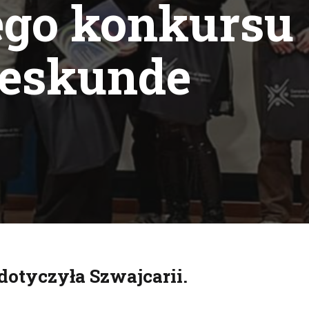
ego konkursu
deskunde
dotyczyła Szwajcarii.