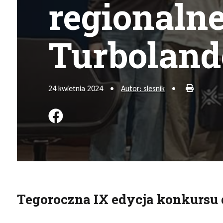
regionaln
Turbolan
Drukuj
24 kwietnia 2024
•
Autor: slesnik
•
Podziel się na FB
Tegoroczna IX edycja konkursu 