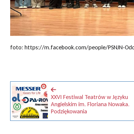
foto: https://m.facebook.com/people/PSNJN-Od
XXVI Festiwal Teatrów w Języku
Angielskim im. Floriana Nowaka.
Podziękowania