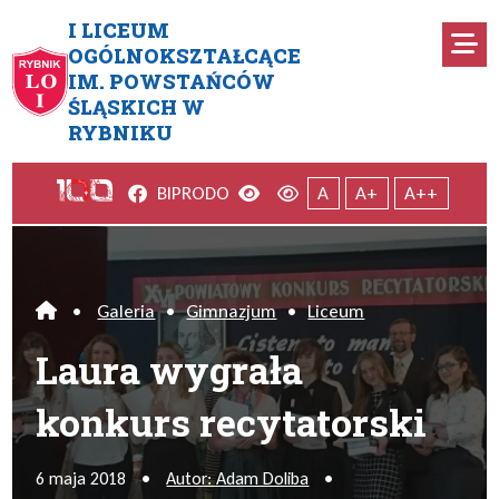
Przejdź do menu głównego
Przejdź do menu dodatkowego
Przejdź do treści
Mapa serwisu
I LICEUM
Ro
OGÓLNOKSZTAŁCĄCE
IM. POWSTAŃCÓW
Laura wygrała konkurs recyta
ŚLĄSKICH W
RYBNIKU
Facebook
Wersja kontrastowa
Wersja domyślna
BIP
RODO
A
A+
A++
•
Galeria
•
Gimnazjum
•
Liceum
Home
Laura wygrała
konkurs recytatorski
6 maja 2018
•
Autor: Adam Doliba
•