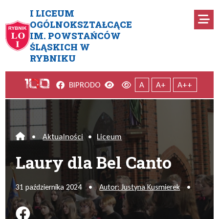
Przejdź do menu głównego
Przejdź do menu dodatkowego
Przejdź do treści
Mapa serwisu
I LICEUM
Ro
OGÓLNOKSZTAŁCĄCE
IM. POWSTAŃCÓW
Laury dla Bel Canto
ŚLĄSKICH W
RYBNIKU
Facebook
Wersja kontrastowa
Wersja domyślna
BIP
RODO
A
A+
A++
•
Aktualności
•
Liceum
Home
Laury dla Bel Canto
31 października 2024
•
Autor: Justyna Kusmierek
•
Podziel się na FB