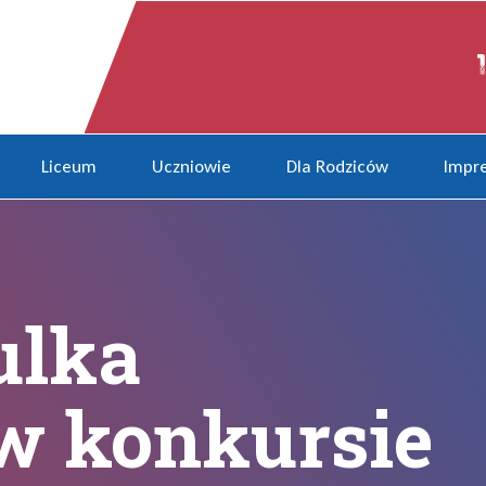
onkursie recytatorskim
Liceum
Uczniowie
Dla Rodziców
Impre
ulka
 w konkursie