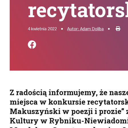
recytator
Dru
4 kwietnia 2022
•
Autor: Adam Doliba
•
Podziel się na FB
Z radością informujemy, że nas
miejsca w konkursie recytators
Makuszyński w poezji i prozie
Kultury w Rybniku-Niewiadomiu