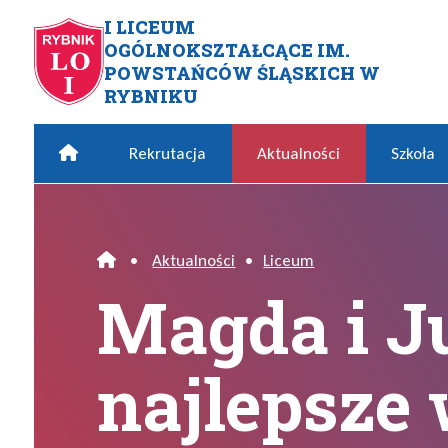
Przejdź do menu głównego
Przejdź do menu dodatkowego
Przejdź do treści
Mapa serwisu
I LICEUM
OGÓLNOKSZTAŁCĄCE IM.
Magda i Julka najlepsze w k
POWSTAŃCÓW ŚLĄSKICH W
RYBNIKU
Home
Rekrutacja
Aktualności
Szkoła
•
Aktualności
•
Liceum
Home
Magda i J
najlepsze