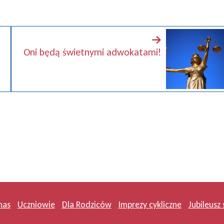
Oni będą świetnymi adwokatami!
nas
Uczniowie
Dla Rodziców
Imprezy cykliczne
Jubileusz 