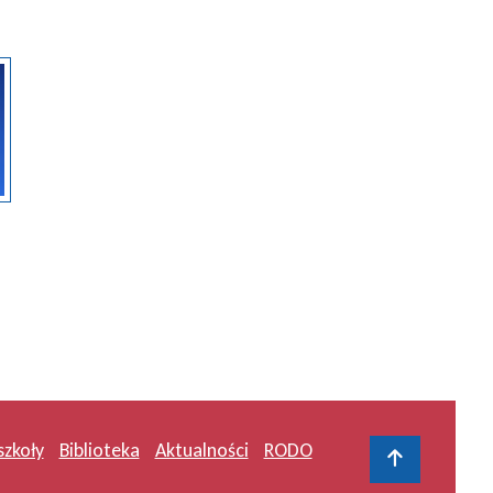
szkoły
Biblioteka
Aktualności
RODO
Do gór