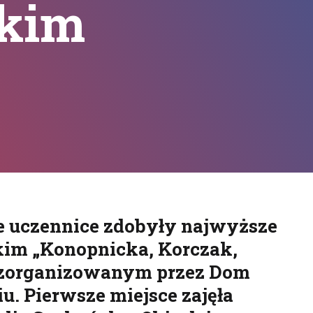
skim
kuj
ze uczennice zdobyły najwyższe
kim „Konopnicka, Korczak,
” zorganizowanym przez Dom
. Pierwsze miejsce zajęła