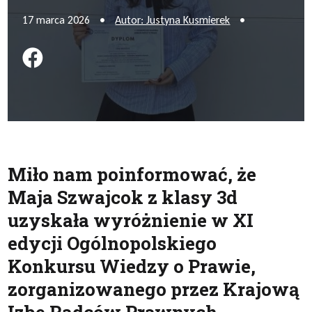
17 marca 2026
•
Autor: Justyna Kusmierek
•
Podziel się na FB
Miło nam poinformować, że
Maja Szwajcok z klasy 3d
uzyskała wyróżnienie w XI
edycji Ogólnopolskiego
Konkursu Wiedzy o Prawie,
zorganizowanego przez Krajową