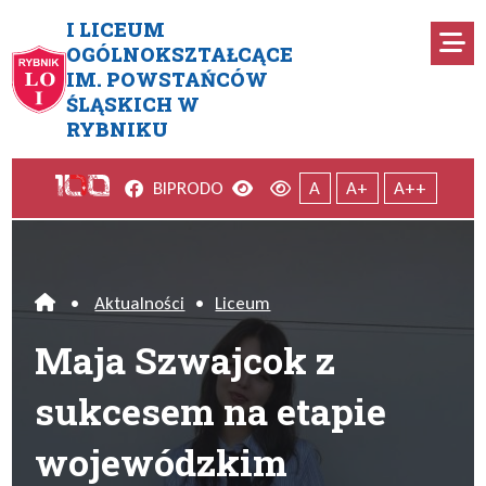
Przejdź do menu głównego
Przejdź do menu dodatkowego
Przejdź do treści
Mapa serwisu
I LICEUM
Ro
OGÓLNOKSZTAŁCĄCE
IM. POWSTAŃCÓW
Maja Szwajcok z sukcesem n
ŚLĄSKICH W
RYBNIKU
Facebook
Wersja kontrastowa
Wersja domyślna
BIP
RODO
A
A+
A++
•
Aktualności
•
Liceum
Home
Maja Szwajcok z
sukcesem na etapie
wojewódzkim