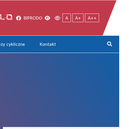
Facebook
Wersja kontrastowa
Wersja domyślna
BIP
RODO
A
A+
A++
zy cykliczne
Kontakt
Rozwi