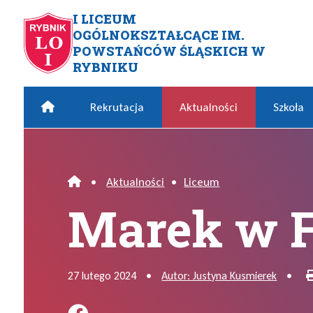
Przejdź do menu głównego
Przejdź do menu dodatkowego
Przejdź do treści
Mapa serwisu
I LICEUM
OGÓLNOKSZTAŁCĄCE IM.
Marek w Finale!
POWSTAŃCÓW ŚLĄSKICH W
RYBNIKU
Home
Rekrutacja
Aktualności
Szkoła
•
Aktualności
•
Liceum
Home
Marek w F
27 lutego 2024
•
Autor: Justyna Kusmierek
•