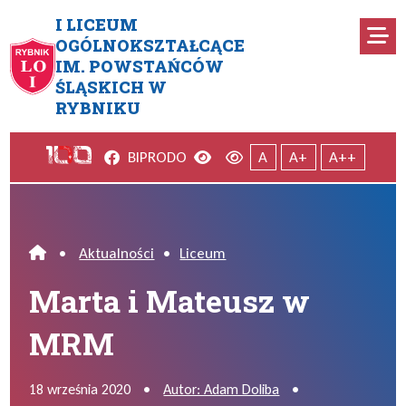
Przejdź do menu głównego
Przejdź do menu dodatkowego
Przejdź do treści
Mapa serwisu
I LICEUM
Ro
OGÓLNOKSZTAŁCĄCE
IM. POWSTAŃCÓW
Marta i Mateusz w MRM
ŚLĄSKICH W
RYBNIKU
Facebook
Wersja kontrastowa
Wersja domyślna
BIP
RODO
A
A+
A++
•
Aktualności
•
Liceum
Home
Marta i Mateusz w
MRM
18 września 2020
•
Autor: Adam Doliba
•