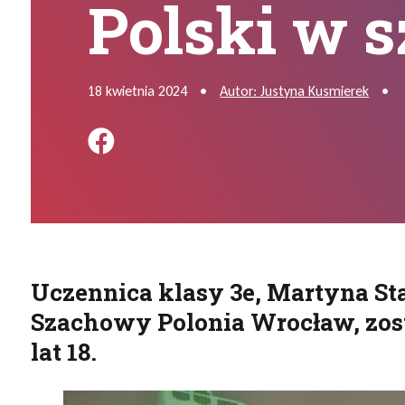
Polski w 
18 kwietnia 2024
•
Autor: Justyna Kusmierek
•
Podziel się na FB
Uczennica klasy 3e, Martyna Sta
Szachowy Polonia Wrocław, zost
lat 18.