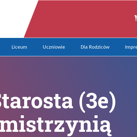
wnie mistrzynią Polski w szac
Liceum
Uczniowie
Dla Rodziców
Impre
arosta (3e)
mistrzynią