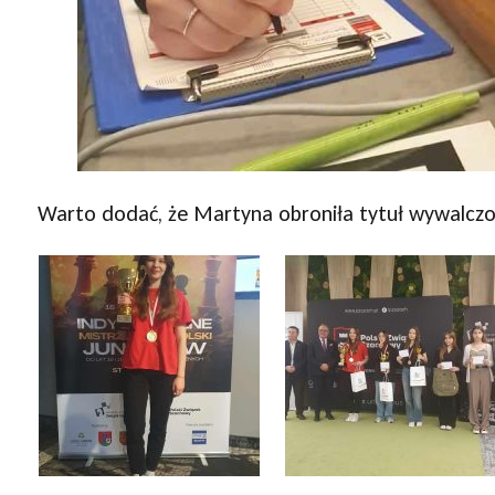
Warto dodać, że Martyna obroniła tytuł wywalczo