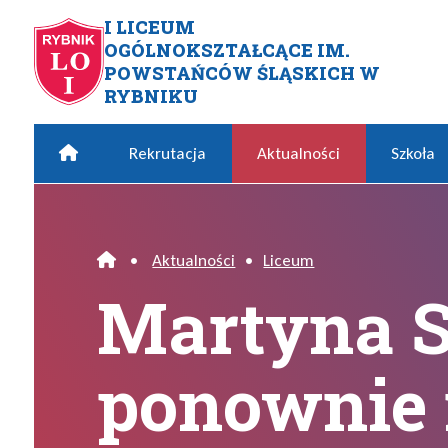
Przejdź do menu głównego
Przejdź do menu dodatkowego
Przejdź do treści
Mapa serwisu
I LICEUM
OGÓLNOKSZTAŁCĄCE IM.
Martyna Starosta (3e) pono
POWSTAŃCÓW ŚLĄSKICH W
RYBNIKU
Home
Rekrutacja
Aktualności
Szkoła
•
Aktualności
•
Liceum
Home
Martyna St
ponownie 