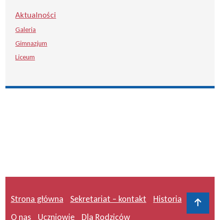
Aktualności
Galeria
Gimnazjum
Liceum
Strona główna
Sekretariat – kontakt
Historia
Do 
O nas
Uczniowie
Dla Rodziców