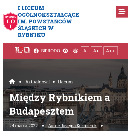
Przejdź do menu głównego
Przejdź do menu dodatkowego
Przejdź do treści
Mapa serwisu
I LICEUM
Ro
OGÓLNOKSZTAŁCĄCE
IM. POWSTAŃCÓW
Między Rybnikiem a Budapes
ŚLĄSKICH W
RYBNIKU
Facebook
Wersja kontrastowa
Wersja domyślna
BIP
RODO
A
A+
A++
•
Aktualności
•
Liceum
Home
Między Rybnikiem a
Budapesztem
24 marca 2022
•
Autor: Justyna Kusmierek
•