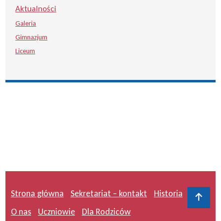
Aktualności
Galeria
Gimnazjum
Liceum
Strona główna
Sekretariat – kontakt
Historia
Do 
O nas
Uczniowie
Dla Rodziców