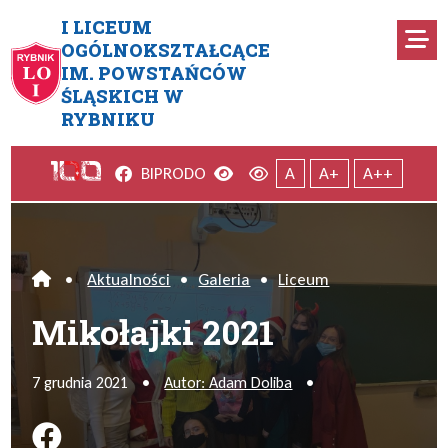
Przejdź do menu głównego
Przejdź do menu dodatkowego
Przejdź do treści
Mapa serwisu
I LICEUM
Ro
OGÓLNOKSZTAŁCĄCE
IM. POWSTAŃCÓW
Mikołajki 2021
ŚLĄSKICH W
RYBNIKU
Facebook
Wersja kontrastowa
Wersja domyślna
BIP
RODO
A
A+
A++
•
Aktualności
•
Galeria
•
Liceum
Home
Mikołajki 2021
7 grudnia 2021
•
Autor: Adam Doliba
•
Podziel się na FB