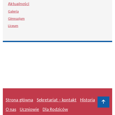
Aktualności
Galeria
Gimnazjum
Liceum
Strona główna
Sekretariat – kontakt
Historia
Do 
O nas
Uczniowie
Dla Rodziców