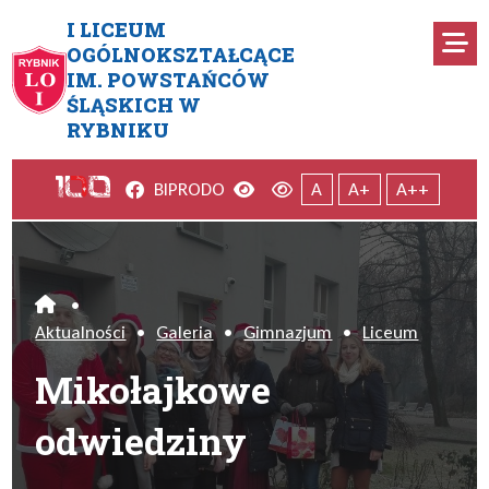
Przejdź do menu głównego
Przejdź do menu dodatkowego
Przejdź do treści
Mapa serwisu
I LICEUM
Ro
OGÓLNOKSZTAŁCĄCE
IM. POWSTAŃCÓW
Mikołajkowe odwiedziny
ŚLĄSKICH W
RYBNIKU
Facebook
Wersja kontrastowa
Wersja domyślna
BIP
RODO
A
A+
A++
•
Home
Aktualności
•
Galeria
•
Gimnazjum
•
Liceum
Mikołajkowe
odwiedziny