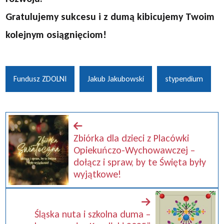
Gratulujemy sukcesu i z dumą kibicujemy Twoim
kolejnym osiągnięciom!
Fundusz ZDOLNI
Jakub Jakubowski
stypendium
Zbiórka dla dzieci z Placówki
Opiekuńczo-Wychowawczej –
dołącz i spraw, by te Święta były
wyjątkowe!
Śląska nuta i szkolna duma –