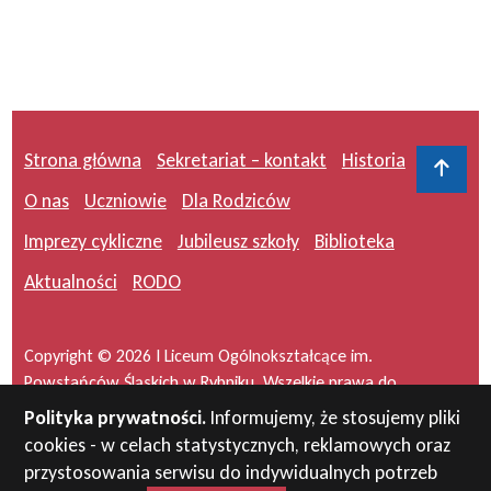
Strona główna
Sekretariat – kontakt
Historia
Do 
O nas
Uczniowie
Dla Rodziców
Imprezy cykliczne
Jubileusz szkoły
Biblioteka
Aktualności
RODO
Copyright © 2026 I Liceum Ogólnokształcące im.
Powstańców Śląskich w Rybniku. Wszelkie prawa do
serwisu zastrzeżone.
Polityka prywatności.
Informujemy, że stosujemy pliki
cookies - w celach statystycznych, reklamowych oraz
Projekt i wykonanie:
masideas.pl
przystosowania serwisu do indywidualnych potrzeb