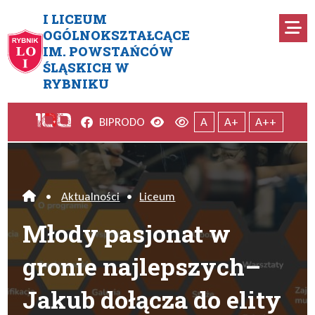
Przejdź do menu głównego
Przejdź do menu dodatkowego
Przejdź do treści
Mapa serwisu
I LICEUM
Ro
OGÓLNOKSZTAŁCĄCE
IM. POWSTAŃCÓW
Młody pasjonat w gronie najl
ŚLĄSKICH W
RYBNIKU
Facebook
Wersja kontrastowa
Wersja domyślna
BIP
RODO
A
A+
A++
•
Aktualności
•
Liceum
Home
Młody pasjonat w
gronie najlepszych–
Jakub dołącza do elity