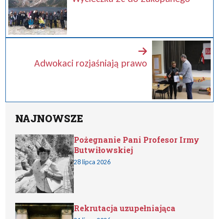
Adwokaci rozjaśniają prawo
NAJNOWSZE
Pożegnanie Pani Profesor Irmy
Butwiłowskiej
28 lipca 2026
Rekrutacja uzupełniająca