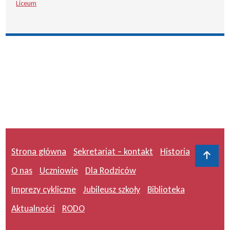
Liceum
Strona główna
Sekretariat – kontakt
Historia
Do 
O nas
Uczniowie
Dla Rodziców
Imprezy cykliczne
Jubileusz szkoły
Biblioteka
Aktualności
RODO