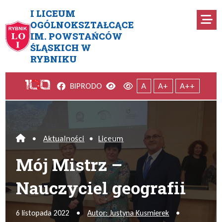
Przejdź do menu głównego
Przejdź do menu dodatkowego
Przejdź do treści
Mapa serwisu
I LICEUM
Ro
OGÓLNOKSZTAŁCĄCE
IM. POWSTAŃCÓW
Mój Mistrz – Nauczyciel geogr
ŚLĄSKICH W
RYBNIKU
Facebook
Wersja kontrastowa
Wersja domyślna
BIP
RODO
A
A+
A++
•
Aktualności
•
Liceum
Home
Mój Mistrz –
Nauczyciel geografii
6 listopada 2022
•
Autor: Justyna Kusmierek
•