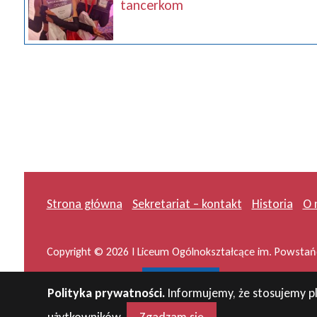
tancerkom
Strona główna
Sekretariat – kontakt
Historia
O 
Copyright © 2026 I Liceum Ogólnokształcące im. Powstańc
Projekt i wykonanie:
masideas.pl
Polityka prywatności.
Informujemy, że stosujemy pl