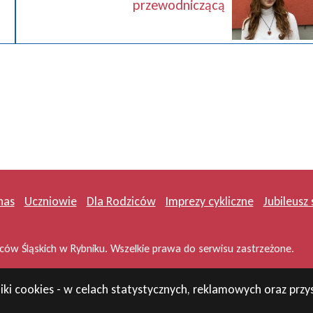
przewodniczącą
nas
Uczniowie
Dla Rodziców
Imprezy cykliczne
Jubileusz 
ów Śląskich w Rybniku. Wszelkie prawa do serwisu zastrzeżone.
iki cookies - w celach statystycznych, reklamowych oraz pr