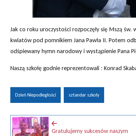
Jak co roku uroczystości rozpoczęły się Mszą św. w
kwiatów pod pomnikiem Jana Pawła II. Potem odbył
odśpiewany hymn narodowy i wystąpienie Pana Pio
Naszą szkołę godnie reprezentowali : Konrad Skaba
Dzień Niepodległości
sztandar szkoły
Gratulujemy sukcesów naszym