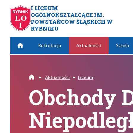
Przejdź do menu głównego
Przejdź do menu dodatkowego
Przejdź do treści
Mapa serwisu
I LICEUM
OGÓLNOKSZTAŁCĄCE IM.
Obchody Dnia Niepodległośc
POWSTAŃCÓW ŚLĄSKICH W
RYBNIKU
Home
Rekrutacja
Aktualności
Szkoła
•
Aktualności
•
Liceum
Home
Obchody 
Niepodległ