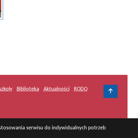
szkoły
Biblioteka
Aktualności
RODO
Do gór
zystosowania serwisu do indywidualnych potrzeb