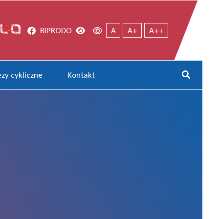
Facebook
Wersja kontrastowa
Wersja domyślna
BIP
RODO
A
A+
A++
zy cykliczne
Kontakt
Rozwi