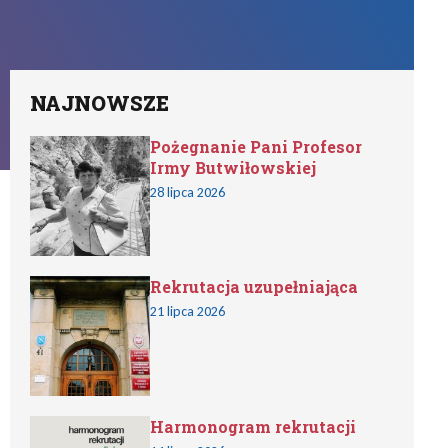
NAJNOWSZE
Pożegnanie Pani Profesor
Irmy Butwiłowskiej
28 lipca 2026
Rekrutacja uzupełniająca
21 lipca 2026
Harmonogram rekrutacji