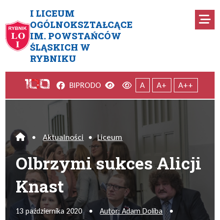
Przejdź do menu głównego
Przejdź do menu dodatkowego
Przejdź do treści
Mapa serwisu
I LICEUM
Ro
OGÓLNOKSZTAŁCĄCE
IM. POWSTAŃCÓW
Olbrzymi sukces Alicji Knast
ŚLĄSKICH W
RYBNIKU
Facebook
Wersja kontrastowa
Wersja domyślna
BIP
RODO
A
A+
A++
•
Aktualności
•
Liceum
Home
Olbrzymi sukces Alicji
Knast
13 października 2020
•
Autor: Adam Doliba
•