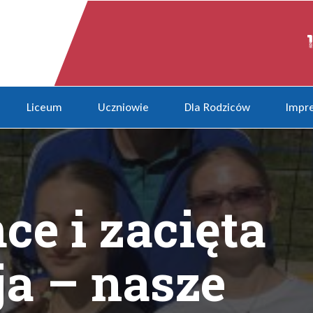
lizacja – nasze dziewczyny dał
Liceum
Uczniowie
Dla Rodziców
Impre
ce i zacięta
ja – nasze