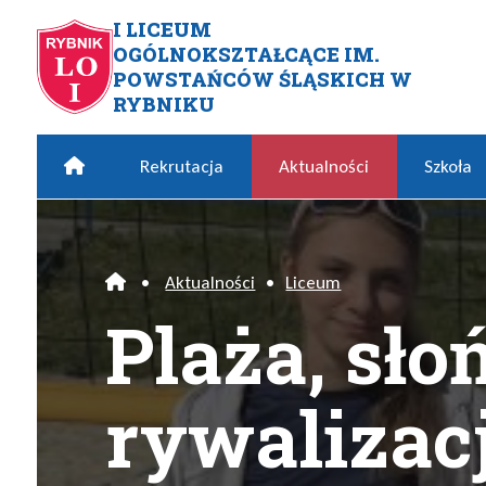
Przejdź do menu głównego
Przejdź do menu dodatkowego
Przejdź do treści
Mapa serwisu
I LICEUM
OGÓLNOKSZTAŁCĄCE IM.
Plaża, słońce i zacięta rywa
POWSTAŃCÓW ŚLĄSKICH W
RYBNIKU
Home
Rekrutacja
Aktualności
Szkoła
•
Aktualności
•
Liceum
Home
Plaża, słoń
rywalizac