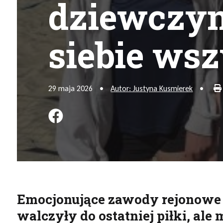
dziewczyn
siebie ws
29 maja 2026
•
Autor: Justyna Kusmierek
•
Podziel się na FB
Emocjonujące zawody rejonowe 
walczyły do ostatniej piłki, al