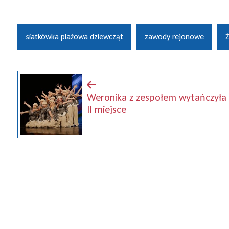
siatkówka plażowa dziewcząt
zawody rejonowe
Ż
Weronika z zespołem wytańczyła
II miejsce