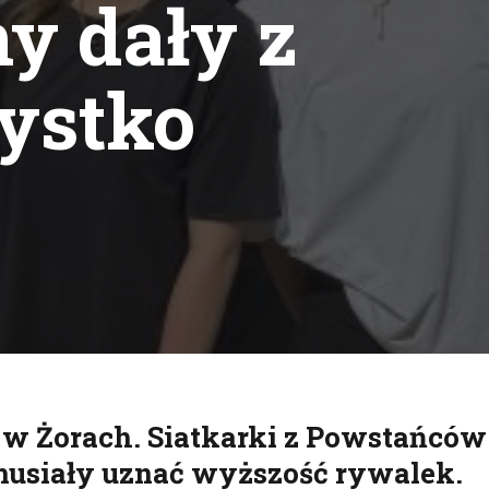
y dały z
zystko
Drukuj
w Żorach. Siatkarki z Powstańców
e musiały uznać wyższość rywalek.